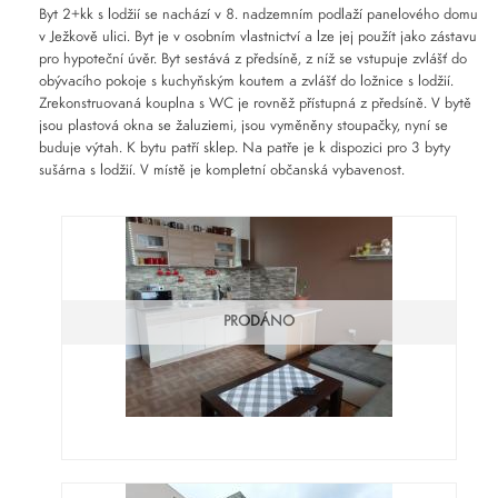
Byt 2+kk s lodžií se nachází v 8. nadzemním podlaží panelového domu
v Ježkově ulici. Byt je v osobním vlastnictví a lze jej použít jako zástavu
pro hypoteční úvěr. Byt sestává z předsíně, z níž se vstupuje zvlášť do
obývacího pokoje s kuchyňským koutem a zvlášť do ložnice s lodžií.
Zrekonstruovaná kouplna s WC je rovněž přístupná z předsíně. V bytě
jsou plastová okna se žaluziemi, jsou vyměněny stoupačky, nyní se
buduje výtah. K bytu patří sklep. Na patře je k dispozici pro 3 byty
sušárna s lodžií. V místě je kompletní občanská vybavenost.
PRODÁNO