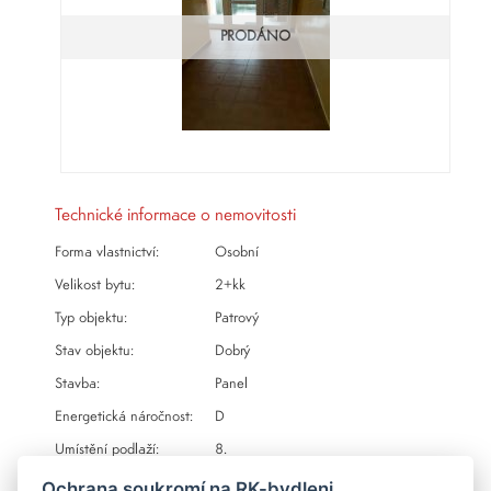
PRODÁNO
Technické informace o nemovitosti
Forma vlastnictví:
Osobní
Velikost bytu:
2+kk
Typ objektu:
Patrový
Stav objektu:
Dobrý
Stavba:
Panel
Energetická náročnost:
D
Umístění podlaží:
8.
2
Celková plocha:
43m
Ochrana soukromí na RK-bydleni