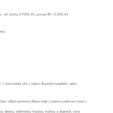
 +el. Jistota 27.000,-Kč, provize RK 13.500,-Kč
rec)
v Krkonošské ulici v Liberci III prošel kompletní, velmi
bytu náleží prostorná sklepní kóje a zdarma parkovací místo v
nou deskou, elektrickou troubou, myčkou a digestoří, nová