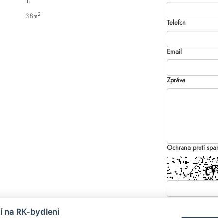
1.
2
38m
Telefon
Email
Zpráva
Ochrana proti sp
 na RK-bydleni