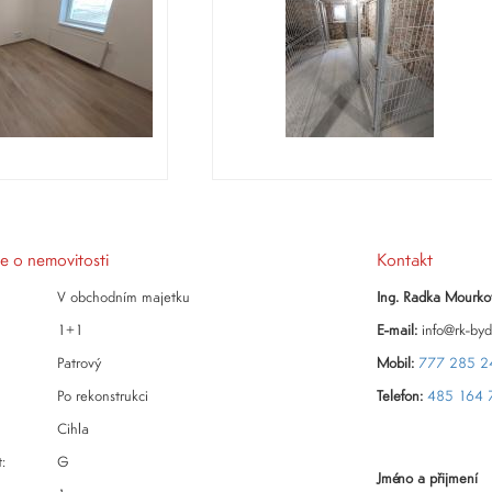
e o nemovitosti
Kontakt
V obchodním majetku
Ing. Radka Mourko
1+1
E-mail:
info@rk-byd
Patrový
Mobil:
777 285 2
Po rekonstrukci
Telefon:
485 164 
Cihla
:
G
Jméno a přijmení